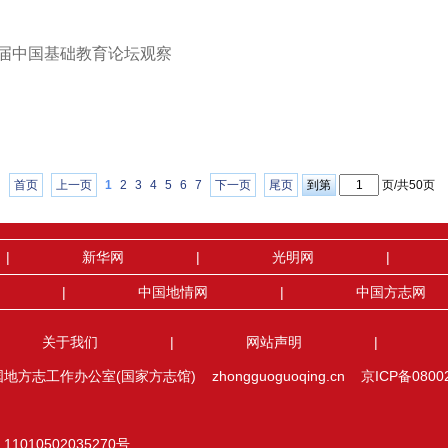
届中国基础教育论坛观察
首页
上一页
1
2
3
4
5
6
7
下一页
尾页
到第
页
/共50页
|
新华网
|
光明网
|
|
中国地情网
|
中国方志网
关于我们
|
网站声明
|
方志工作办公室(国家方志馆) zhongguoguoqing.cn
京ICP备0800
1010502035270号