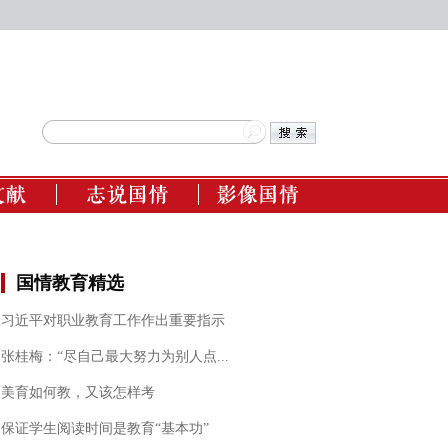
报告
古方志
图说国情
国情
新方志
国情影音
国情教育精选
参考
年鉴
微视频
习近平对职业教育工作作出重要指示
张桂梅：“尽自己最大努力为别人点...
美育如何教，又该怎样考
保证学生阅读时间是教育“基本功”