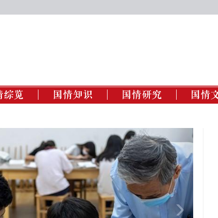
济建设
人物
国情访谈
国情
治建设
国情讲坛
国情调查
数字
化建设
国情教育
国情咨询
国情
会建设
文明建设
›