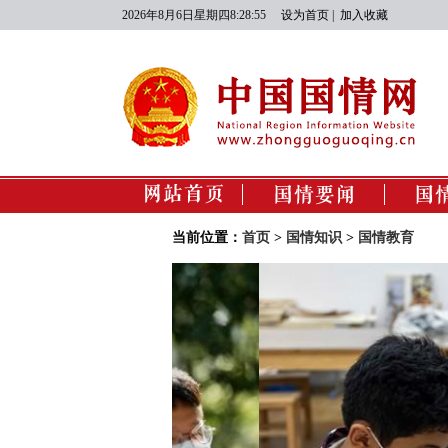
2026年8月6日星期四8:28:56
设为首页
|
加入收藏
国情动态
经
当前位置：
首页
>
国情知识
>
国情教育
政
文
社
生态
‹