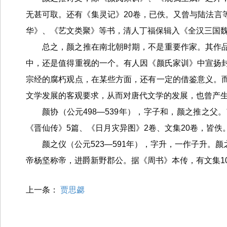
无甚可取。还有《集灵记》20卷，已佚。又曾与陆法言
华》、《艺文类聚》等书，清人丁福保辑入《全汉三国
总之，颜之推在南北朝时期，不是重要作家。其作
中，还是值得重视的一个。有人因《颜氏家训》中宣扬
宗经的腐朽观点，在某些方面，还有一定的借鉴意义。
文学发展的客观要求，从而对唐代文学的发展，也曾产
颜协（公元498—539年），字子和，颜之推之
《晋仙传》5篇、《日月灾异图》2卷、文集20卷，皆佚
颜之仪（公元523—591年），字升，一作子升
帝杨坚称帝，进爵新野郡公。据《周书》本传，有文集1
上一条：
贾思勰