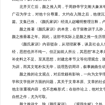
北齐灭亡后，颜之推入周，于周静帝宇文阐大象末年
广召为学士，对他十分尊重。大约在入隋之后，他便沉思
篇。文集已佚，《颜氏家训》经清人赵曦明整理注释，
颜之推著《颜氏家训》的本意，在于留教训于儿孙，
颜之推垂暮之年。因此，这部书实际上是颜之推一生历
《颜氏家训》内容驳杂，从琐琐家事，谈及社会人
经，思想也并不纯一。但正如前人所云，其思想“本之孝
补史料之不足。至其思想，封建忠孝节义等伦理观念，
为训，而其文笔朴实无华，说理恳切周详，叙事婉曲生
颜之推的论文观点，对后世颇有影响，一向为文学
学和文学批评方面的问题，其关于文章本原、文章的社
他主张重视内容，也不忽略形式；在创作论上，他对文学
自然之作，尤为可取。
颜之推诗文，除《颜氏家训》、《观我生赋》之外