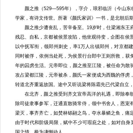
颜之推（529—595年），字介，琅邪临沂（今
学家，有诗文传世。所著《颜氏家训》一书，是北朝后
颜之推少遭丧乱，苦辛备至。19岁时，仕梁湘东王
残忍、自私，京都被侯景攻陷，他坐观待变，企图在侯景
以中抚军衔，领郢州刺史，率1万人出镇郢州，对京都
同时被俘，依例当处死，为侯景行台郎中王则所救，获免
年的囚虏生活。元帝即位，颜之推至江陵，被任命为散骑
攻占梁都江陵，元帝被杀，颜氏一家便成为西魏的俘虏
转道北齐重返故国。途中又听说梁将陈霜先已代梁自立
在北齐，颜之推受到齐文宣帝高洋的礼遇，即除奉
除司徒隶事参军，迁通直散骑常侍，领中书舍人，恩宠
梁灭，事齐齐亡，如焚林铩翮之鸟，夺水暴鳞之鱼，痛
由于时代和阶级局限，赋中不少可瑕庇之处，如对自身某
国之情，极为凄恻动人。