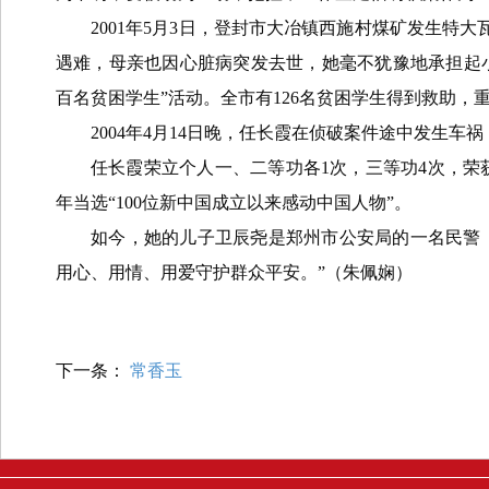
2001
年
5
月
3
日，登封市大冶镇西施村煤矿发生特大
遇难，母亲也因心脏病突发去世，她毫不犹豫地承担起
百名贫困学生”活动。全市有
126
名贫困学生得到救助，重
2004
年
4
月
14
日晚，任长霞在侦破案件途中发生车祸
任长霞荣立个人一、二等功各
1
次，三等功
4
次，荣
年当选“
100
位新中国成立以来感动中国人物”。
如今，她的儿子卫辰尧是郑州市公安局的一名民警
用心、用情、用爱守护群众平安。”
（
朱佩娴
）
下一条：
常香玉